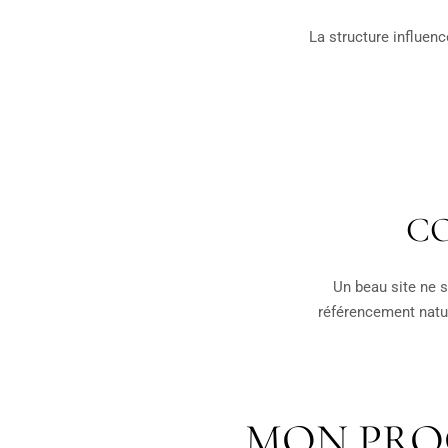
La structure influen
CO
Un beau site ne s
référencement natur
MON PROC