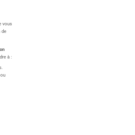
ne vous
n de
ion
re à :
s.
 ou