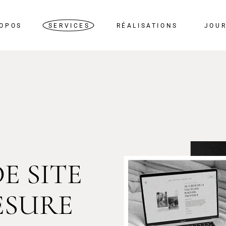
ROPOS
SERVICES
RÉALISATIONS
JOU
Identité visuelle
Site internet
Communication
Tarifs
E SITE
ESURE