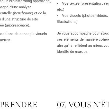
ise un brainstorming approfondi,
Vos textes (présentation, ser
agné d’une analyse
etc.)
entielle (
benchmark
) et de la
Vos visuels (photos, vidéos,
n d’une structure de site
illustrations)
ée (
arborescence
).
Je vous accompagne pour struc
ositions de concepts visuels
ces éléments de manière cohére
uettes
afin qu’ils reflètent au mieux vot
identité de marque.
PRENDRE
07. VOUS N’Ê