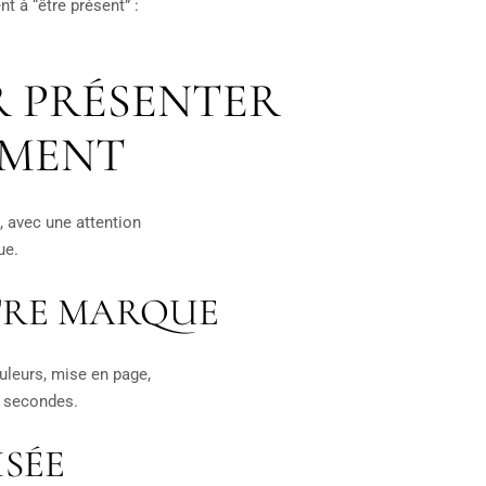
t à “être présent” :
R PRÉSENTER
EMENT
, avec une attention
ue.
TRE MARQUE
uleurs, mise en page,
s secondes.
ISÉE