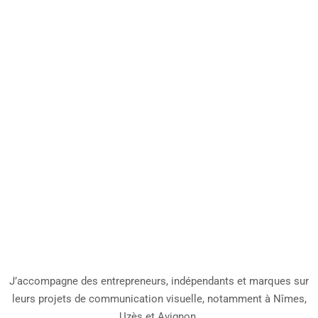
Selon vos besoins, nous pouvons créer
des supports variés tels que des
brochures, des flyers, des cartes de
visite, des affiches, et même des
éléments digitaux comme des bannières
ou des publications pour les réseaux
sociaux.
J’accompagne des entrepreneurs, indépendants et marques sur
leurs projets de communication visuelle, notamment à
Nîmes
,
Uzès
et
Avignon
.